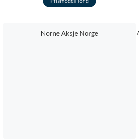
Prismodell fond
Norne Aksje Norge
Å