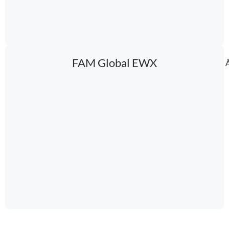
FAM Global EWX
Å