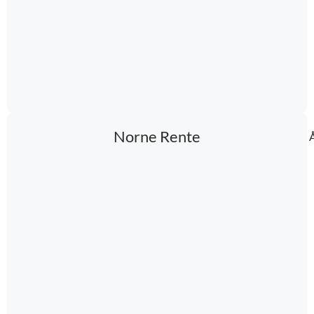
Norne Rente
Å