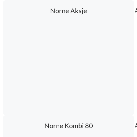
Norne Aksje
Å
Norne Kombi 80
Å