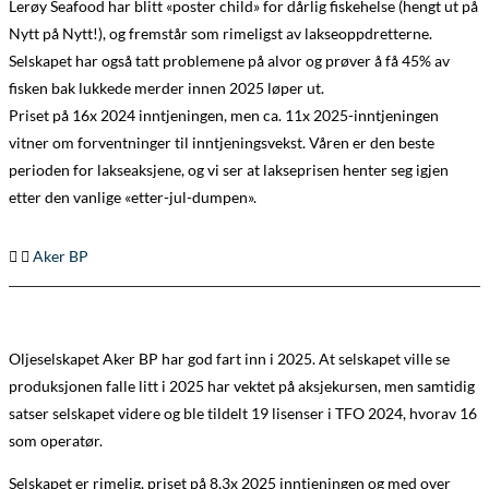
Lerøy Seafood har blitt «poster child» for dårlig fiskehelse (hengt ut på
Nytt på Nytt!), og fremstår som rimeligst av lakseoppdretterne.
Selskapet har også tatt problemene på alvor og prøver å få 45% av
fisken bak lukkede merder innen 2025 løper ut.
Priset på 16x 2024 inntjeningen, men ca. 11x 2025-inntjeningen
vitner om forventninger til inntjeningsvekst. Våren er den beste
perioden for lakseaksjene, og vi ser at lakseprisen henter seg igjen
etter den vanlige «etter-jul-dumpen».
Aker BP
Oljeselskapet Aker BP har god fart inn i 2025. At selskapet ville se
produksjonen falle litt i 2025 har vektet på aksjekursen, men samtidig
satser selskapet videre og ble tildelt 19 lisenser i TFO 2024, hvorav 16
som operatør.
Selskapet er rimelig, priset på 8,3x 2025 inntjeningen og med over