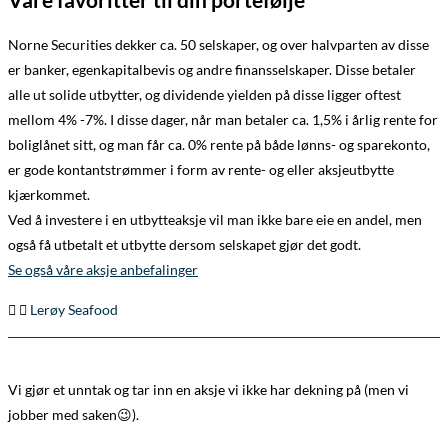
Norne Securities dekker ca. 50 selskaper, og over halvparten av disse
er banker, egenkapitalbevis og andre finansselskaper. Disse betaler
alle ut solide utbytter, og dividende yielden på disse ligger oftest
mellom 4% -7%. I disse dager, når man betaler ca. 1,5% i årlig rente for
boliglånet sitt, og man får ca. 0% rente på både lønns- og sparekonto,
er gode kontantstrømmer i form av rente- og eller aksjeutbytte
kjærkommet.
Ved å investere i en utbytteaksje vil man ikke bare eie en andel, men
også få utbetalt et utbytte dersom selskapet gjør det godt.
Se også våre aksje anbefalinger
Lerøy Seafood
Vi gjør et unntak og tar inn en aksje vi ikke har dekning på (men vi
jobber med saken😉).