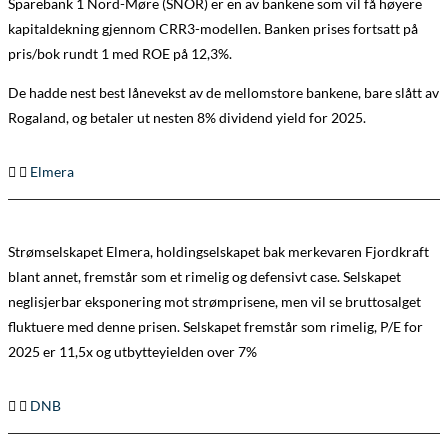
Sparebank 1 Nord-Møre (SNOR) er en av bankene som vil få høyere
kapitaldekning gjennom CRR3-modellen. Banken prises fortsatt på
pris/bok rundt 1 med ROE på 12,3%.
De hadde nest best lånevekst av de mellomstore bankene, bare slått av
Rogaland, og betaler ut nesten 8% dividend yield for 2025.
Elmera
Strømselskapet Elmera, holdingselskapet bak merkevaren Fjordkraft
blant annet, fremstår som et rimelig og defensivt case. Selskapet
neglisjerbar eksponering mot strømprisene, men vil se bruttosalget
fluktuere med denne prisen. Selskapet fremstår som rimelig, P/E for
2025 er 11,5x og utbytteyielden over 7%
DNB