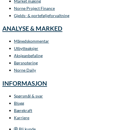
Market making
Norne Project Finance
Gjelds- & porteføljeforvaltning
ANALYSE & MARKED
Månedskommentar
Utbytteaksjer
Aksjeanbefaling
Børsnotering
Norne Daily
INFORMASJON
Spørsmål & svar
Blogg
Bærekraft
Karriere
Bli kunde