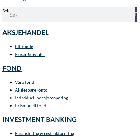
Søk
AKSJEHANDEL
Bli kunde
Priser & avtaler
FOND
Våre fond
Aksjesparekonto
Individuell pensjonssparing
Prismodell fond
INVESTMENT BANKING
Finansiering & restrukturering