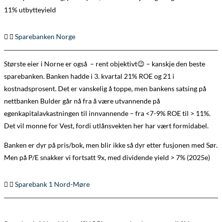
11% utbytteyield
Sparebanken Norge
Største eier i Norne er også – rent objektivt😉 – kanskje den beste
sparebanken. Banken hadde i 3. kvartal 21% ROE og 21 i
kostnadsprosent. Det er vanskelig å toppe, men bankens satsing på
nettbanken Bulder går nå fra å være utvannende på
egenkapitalavkastningen til innvannende – fra <7-9% ROE til > 11%.
Det vil monne for Vest, fordi utlånsvekten her har vært formidabel.
Banken er dyr på pris/bok, men blir ikke så dyr etter fusjonen med Sør.
Men på P/E snakker vi fortsatt 9x, med dividende yield > 7% (2025e)
Sparebank 1 Nord-Møre