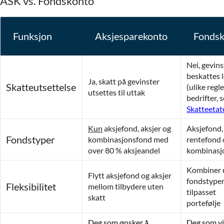
ASK vs. Fondskonto
Funksjon
Aksjesparekonto
Fondsk
Nei, gevins
beskattes 
Ja, skatt på gevinster
Skatteutsettelse
(ulike regle
utsettes til uttak
bedrifter, s
Skatteeta
Kun
aksjefond, aksjer og
Aksjefond,
Fondstyper
kombinasjonsfond med
rentefond 
over 80 % aksjeandel
kombinasj
Kombiner 
Flytt aksjefond og aksjer
fondstyper
Fleksibilitet
mellom tilbydere uten
tilpasset
skatt
portefølje
Deg som ønsker å
Deg som vi