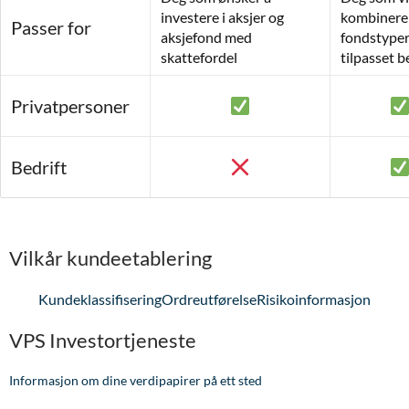
investere i aksjer og
kombinere 
Passer for
aksjefond med
fondstype
skattefordel
tilpasset 
Privatpersoner
Bedrift
Vilkår kundeetablering
Kundeklassifisering
Ordreutførelse
Risikoinformasjon
VPS Investortjeneste
Informasjon om dine verdipapirer på ett sted