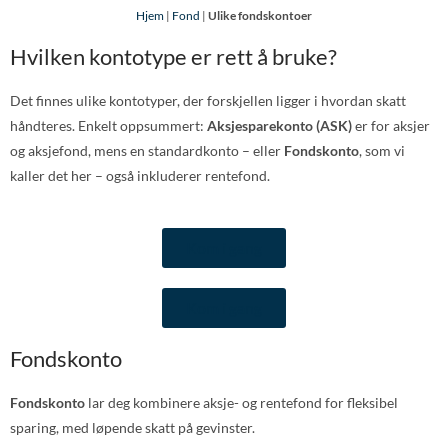
Hjem
|
Fond
|
Ulike fondskontoer
Hvilken kontotype er rett å bruke?
Det finnes ulike kontotyper, der forskjellen ligger i hvordan skatt
håndteres. Enkelt oppsummert:
Aksjesparekonto (ASK)
er for aksjer
og aksjefond, mens en standardkonto – eller
Fondskonto
, som vi
kaller det her – også inkluderer rentefond.
Kom i gang
Kom i gang
Fondskonto
Fondskonto
lar deg kombinere aksje- og rentefond for fleksibel
sparing, med løpende skatt på gevinster.