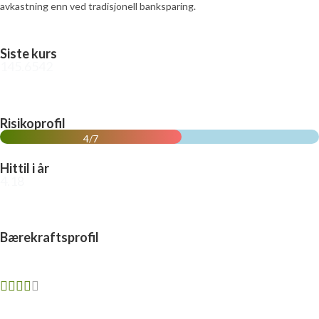
avkastning enn ved tradisjonell banksparing.
Siste kurs
145.6542
Risikoprofil
4/7
Hittil i år
4.18
Bærekraftsprofil
4/5