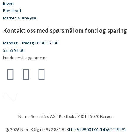
Blogg
Bærekraft
Marked & Analyse
Kontakt oss med spørsmål om fond og sparing
Mandag – fredag 08:30 -16:30
55 55 91 30
kundeservice@norne.no
Norne Securities AS | Postboks 7801 | 5020 Bergen
@ 2026 Norne
Org.nr: 992.881.828
LEI: 5299001YA7DD6CGPIF92