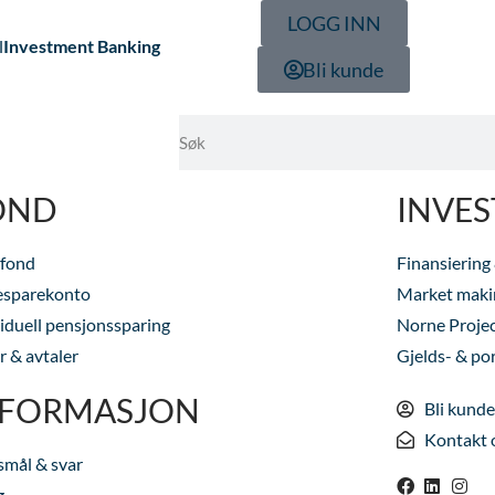
LOGG INN
l
Investment Banking
Bli kunde
OND
INVE
 fond
Finansiering
esparekonto
Market maki
viduell pensjonssparing
Norne Projec
r & avtaler
Gjelds- & por
NFORMASJON
Bli kunde
Kontakt 
smål & svar
g