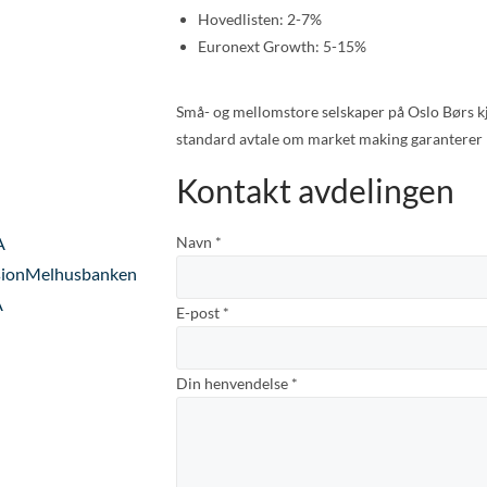
Hovedlisten: 2-7%
Euronext Growth: 5-15%
Små- og mellomstore selskaper på Oslo Børs k
standard avtale om market making garanterer
Kontakt avdelingen
A
Navn
*
sion
Melhusbanken
A
E-post
*
Din henvendelse
*