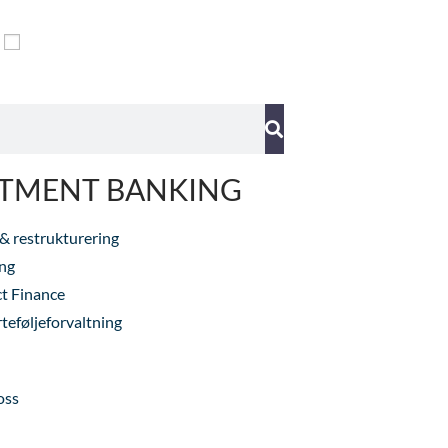
STMENT BANKING
 & restrukturering
ng
t Finance
teføljeforvaltning
oss