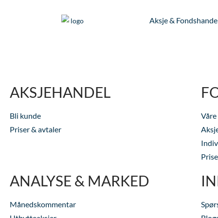
Aksje & Fondshande
AKSJEHANDEL
F
Bli kunde
Våre
Priser & avtaler
Aksj
Indi
Prise
ANALYSE & MARKED
I
Månedskommentar
Spør
Utbytteaksjer
Blog