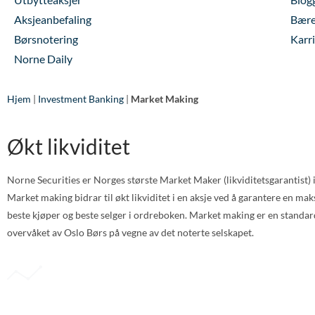
Aksjeanbefaling
Bære
Børsnotering
Karr
Norne Daily
Hjem
|
Investment Banking
|
Market Making
Økt likviditet
Norne Securities er Norges største Market Maker (likviditetsgarantist) i
Market making bidrar til økt likviditet i en aksje ved å garantere en m
beste kjøper og beste selger i ordreboken. Market making er en standar
overvåket av Oslo Børs på vegne av det noterte selskapet.