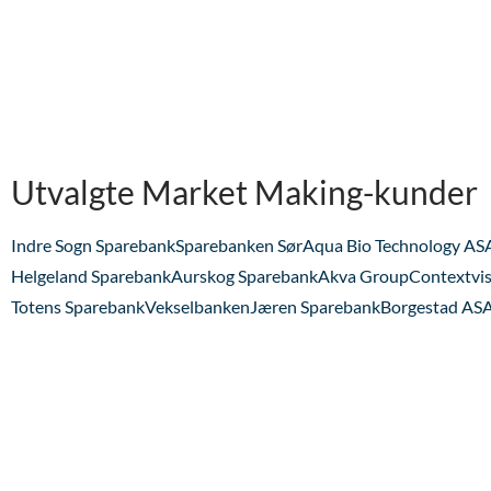
Utvalgte Market Making-kunder
Indre Sogn Sparebank
Sparebanken Sør
Aqua Bio Technology AS
Helgeland Sparebank
Aurskog Sparebank
Akva Group
Contextvi
Totens Sparebank
Vekselbanken
Jæren Sparebank
Borgestad AS