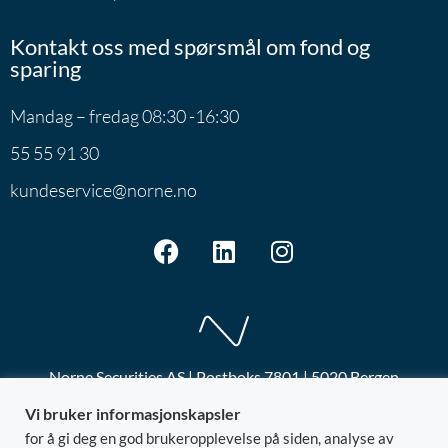
Kontakt oss med spørsmål om fond og
sparing
Mandag – fredag 08:30 -16:30
55 55 91 30
kundeservice@norne.no
Norne Securities AS | Postboks 7801 | 5020 Bergen
@ 2026 Norne
Org.nr: 992.881.828
Vi bruker informasjonskapsler
LEI: 5299001YA7DD6CGPIF92
for å gi deg en god brukeropplevelse på siden, analyse av