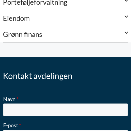
Porteføljeforvaltning
Eiendom
Grønn finans
Kontakt avdelingen
Navn
*
E-post
*