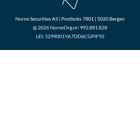
Norne Securities AS | Postboks 7801 | 5020 Bergen
@ 2026 Norne
Org.nr: 992.881.828
LEI: 5299001YA7DD6CGPIF92