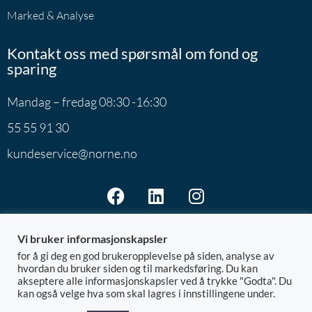
Marked & Analyse
Kontakt oss med spørsmål om fond og
sparing
Mandag – fredag 08:30 -16:30
55 55 91 30
kundeservice@norne.no
Vi bruker informasjonskapsler
for å gi deg en god brukeropplevelse på siden, analyse av
hvordan du bruker siden og til markedsføring. Du kan
akseptere alle informasjonskapsler ved å trykke "Godta". Du
Norne Securities AS | Postboks 7801 | 5020 Bergen
kan også velge hva som skal lagres i innstillingene under.
@ 2026 Norne
Org.nr: 992.881.828