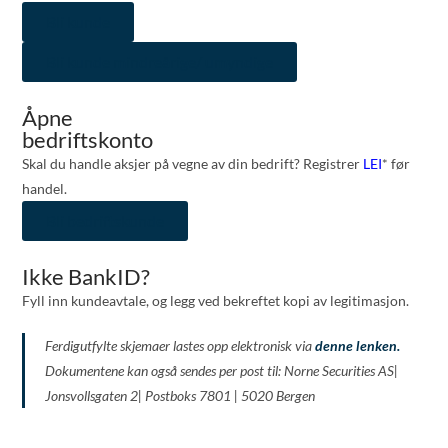
Bli kunde
Bli kunde mindreårige/ umyndige
Åpne
bedriftskonto
Skal du handle aksjer på vegne av din bedrift? Registrer
LEI
* før
handel.
Bli bedriftskunde
Ikke BankID?
Fyll inn kundeavtale, og legg ved bekreftet kopi av legitimasjon.
Ferdigutfylte skjemaer lastes opp elektronisk via
denne lenken.
Dokumentene kan også sendes per post til: Norne Securities AS|
Jonsvollsgaten 2| Postboks 7801 | 5020 Bergen