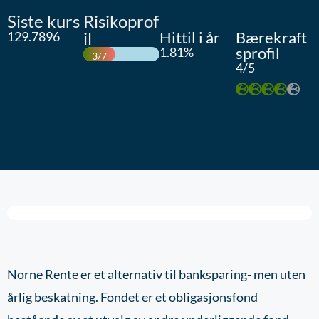
Siste kurs
Risikoprof
il
Hittil i år
Bærekraft
129.7896
sprofil
1.81
3/7
4/5
Norne Rente er et alternativ til banksparing- men uten
årlig beskatning. Fondet er et obligasjonsfond