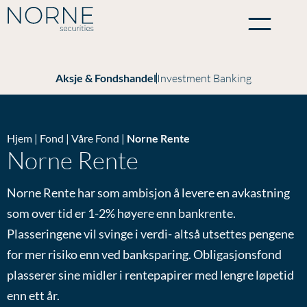
Aksje & Fondshandel
Investment Banking
Hjem
|
Fond
|
Våre Fond
|
Norne Rente
Norne Rente
Norne Rente har som ambisjon å levere en avkastning
som over tid er 1-2% høyere enn bankrente.
Plasseringene vil svinge i verdi- altså utsettes pengene
for mer risiko enn ved banksparing. Obligasjonsfond
plasserer sine midler i rentepapirer med lengre løpetid
enn ett år.