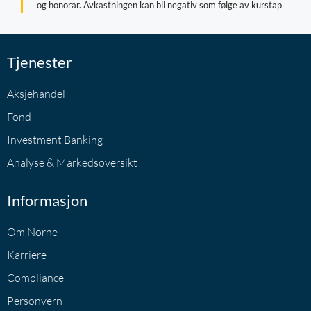
og honorar. Avkastningen kan bli negativ som følge av kurstap
Tjenester
Aksjehandel
Fond
Investment Banking
Analyse & Markedsoversikt
Informasjon
Om Norne
Karriere
Compliance
Personvern