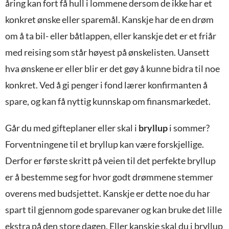
åring kan fort få hull i lommene dersom de ikke har et
konkret ønske eller sparemål. Kanskje har de en drøm
om å ta bil- eller båtlappen, eller kanskje det er et friår
med reising som står høyest på ønskelisten. Uansett
hva ønskene er eller blir er det gøy å kunne bidra til noe
konkret. Ved å gi penger i fond lærer konfirmanten å
spare, og kan få nyttig kunnskap om finansmarkedet.
Går du med gifteplaner eller skal i
bryllup
i sommer?
Forventningene til et bryllup kan være forskjellige.
Derfor er første skritt på veien til det perfekte bryllup
er å bestemme seg for hvor godt drømmene stemmer
overens med budsjettet. Kanskje er dette noe du har
spart til gjennom gode sparevaner og kan bruke det lille
ekstra på den store dagen. Eller kanskje skal du i bryllup