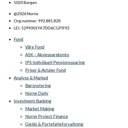
5020 Bergen
@2026 Norne
Org.nummer: 992.881.828
LEI: 5299001YA7DD6CGPIF92
Fond
Våre Fond
ASK – Aksjesparekonto
IPS Individuell Pensjonssparing
Priser & Avtaler Fond
Analyse & Marked
Børsnotering
Norne Daily
Investment Banking
Market Making
Norne Project Finance
Gjelds & Porteføljeforvaltning