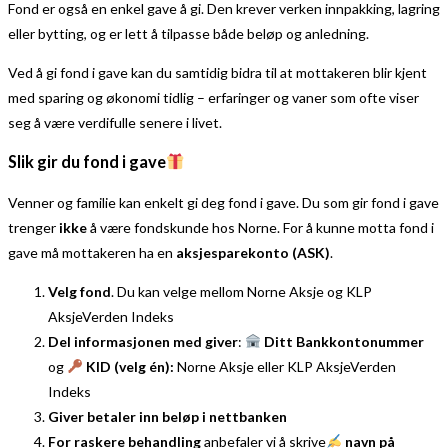
Fond er også en enkel gave å gi. Den krever verken innpakking, lagring
eller bytting, og er lett å tilpasse både beløp og anledning.
Ved å gi fond i gave kan du samtidig bidra til at mottakeren blir kjent
med sparing og økonomi tidlig – erfaringer og vaner som ofte viser
seg å være verdifulle senere i livet.
Slik gir du fond i gave
Venner og familie kan enkelt gi deg fond i gave. Du som gir fond i gave
trenger
ikke
å være fondskunde hos Norne. For å kunne motta fond i
gave må mottakeren ha en
aksjesparekonto (ASK)
.
Velg fond
. Du kan velge mellom Norne Aksje og KLP
AksjeVerden Indeks
Del informasjonen med giver
:
Ditt Bankkontonummer
og
KID (velg én):
Norne Aksje eller KLP AksjeVerden
Indeks
Giver betaler inn beløp i nettbanken
For raskere behandling
anbefaler vi å skrive
navn på