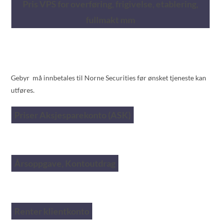
Pris VPS for overføring, frigivelse, etablering,
fullmakt mm
Gebyr må innbetales til Norne Securities før ønsket tjeneste kan
utføres.
Priser Aksjesparekonto (ASK)
Årsoppgave, Kontoutdrag
Renter klientkonto