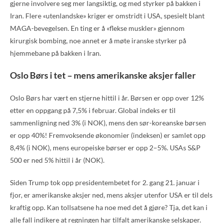
gjerne involvere seg mer langsiktig, og med styrker på bakken i
Iran. Flere «utenlandske» kriger er omstridt i USA, spesielt blant
MAGA-bevegelsen. En ting er å «flekse muskler» gjennom
kirurgisk bombing, noe annet er å møte iranske styrker på
hjemmebane på bakken i Iran.
Oslo Børs i tet – mens amerikanske aksjer faller
Oslo Børs har vært en stjerne hittil i år. Børsen er opp over 12%
etter en oppgang på 7,5% i februar. Global indeks er til
sammenligning ned 3% (i NOK), mens den sør-koreanske børsen
er opp 40%! Fremvoksende økonomier (indeksen) er samlet opp
8,4% (i NOK), mens europeiske børser er opp 2–5%. USAs S&P
500 er ned 5% hittil i år (NOK).
Siden Trump tok opp presidentembetet for 2. gang 21. januar i
fjor, er amerikanske aksjer ned, mens aksjer utenfor USA er til dels
kraftig opp. Kan tollsatsene ha noe med det å gjøre? Tja, det kan i
alle fall indikere at regningen har tilfalt amerikanske selskaper.