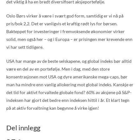
det viktig å ha en bredt diversifisert aksjeportefølje.
Oslo Børs virker å være i svært god form, samtidig er vi nå på
pris/bok 2,2. Det er vanligvis et kraftig rødt lys for børsen.
Bakteppet for investeringer i fremvoksende økonomier virker
solid, men også her – og i Europa – er prisingen mer krevende enn
vi har sett tidligere.
USA har mange av de beste selskapene, og global indeks bør alltid
være en del av en portefølje. Men i dag, med den store
konsentrasjonen mot USA og dyre amerikanske mega-caps, bør
man ha mindre enn vanlig allokering mot global indeks. Kanskje er
det tid for aktivt forvaltede globale fond? 60% av aksjene på S&P-
indeksen har gjort det bedre enn indeksen hittil i år. Et klart tegn
på at aktiv forvaltning kan begynne å virke igjen!
Del innlegg