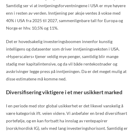
Samtidig ser vi at inntjeningsforventningene i USA er mye høyere
enn i resten av verden. Inntjening per aksje ventes å vokse med
40% i USA fra 2025 til 2027, sammenlignbare tall for Europa og
Norge er hhv. 10,5% og 11%.
Det er hovedsakelig investeringsboomen innenfor kunstig
intelligens og datasenter som driver inntjeningsveksten i USA.
«Hyperscalers» tjener veldig mye penger, samtidig blir mange
stadig mer kapitalintensive, og da vil både rentekostnader og
avskrivinger legge press på inntjeningen. Da er det meget mulig at
disse estimatene må komme ned.
Diversifisering viktigere i et mer usikkert marked
I en periode med stor global usikkerhet er det likevel vanskelig å
være kategorisk ift. veien videre. Vi anbefaler en bred diversifisert
portefølje, og en kan fortsatt ha innslag av rentepapirer
(norsk/nordisk IG), selv med lang investeringshorisont. Samtidig er