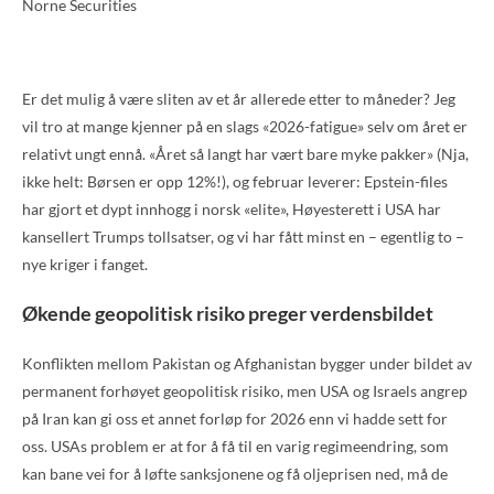
Norne Securities
Er det mulig å være sliten av et år allerede etter to måneder? Jeg
vil tro at mange kjenner på en slags «2026-fatigue» selv om året er
relativt ungt ennå. «Året så langt har vært bare myke pakker» (Nja,
ikke helt: Børsen er opp 12%!), og februar leverer: Epstein-files
har gjort et dypt innhogg i norsk «elite», Høyesterett i USA har
kansellert Trumps tollsatser, og vi har fått minst en – egentlig to –
nye kriger i fanget.
Økende geopolitisk risiko preger verdensbildet
Konflikten mellom Pakistan og Afghanistan bygger under bildet av
permanent forhøyet geopolitisk risiko, men USA og Israels angrep
på Iran kan gi oss et annet forløp for 2026 enn vi hadde sett for
oss. USAs problem er at for å få til en varig regimeendring, som
kan bane vei for å løfte sanksjonene og få oljeprisen ned, må de