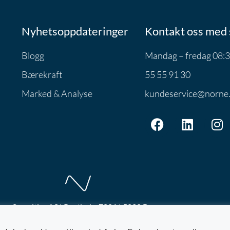
Nyhetsoppdateringer
Kontakt oss med 
Blogg
Mandag – fredag 08:3
Bærekraft
55 55 91 30
Marked & Analyse
kundeservice@norne
ne Securities AS | Postboks 7801 | 5020 Bergen
rne
Org.nr: 992.881.828
LEI: 5299001YA7DD6CGPIF92