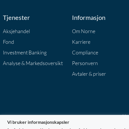
Tjenester
Informasjon
Aksjehandel
Om Norne
Fond
Karriere
Investment Banking
Compliance
Analyse & Markedsoversikt
Personvern
Avtaler & priser
Nor
Vi bruker informasjonskapsler
@ 2026 No