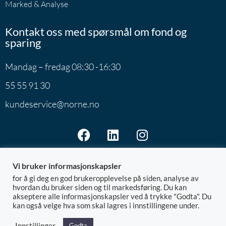
Marked & Analyse
Kontakt oss med spørsmål om fond og
sparing
Mandag – fredag 08:30 -16:30
55 55 91 30
kundeservice@norne.no
Vi bruker informasjonskapsler
for å gi deg en god brukeropplevelse på siden, analyse av
hvordan du bruker siden og til markedsføring. Du kan
akseptere alle informasjonskapsler ved å trykke "Godta". Du
Norne Securities AS | Postboks 7801 | 5020 Bergen
kan også velge hva som skal lagres i innstillingene under.
@ 2026 Norne
Org.nr: 992.881.828
Innstillinger
Godta