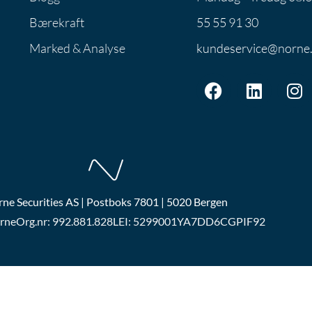
Bærekraft
55 55 91 30
Marked & Analyse
kundeservice@norne
ne Securities AS | Postboks 7801 | 5020 Bergen
rne
Org.nr: 992.881.828
LEI: 5299001YA7DD6CGPIF92