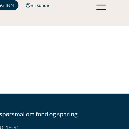
GG INN
Bli kunde
spørsmål om fond og sparing
0 -16:30