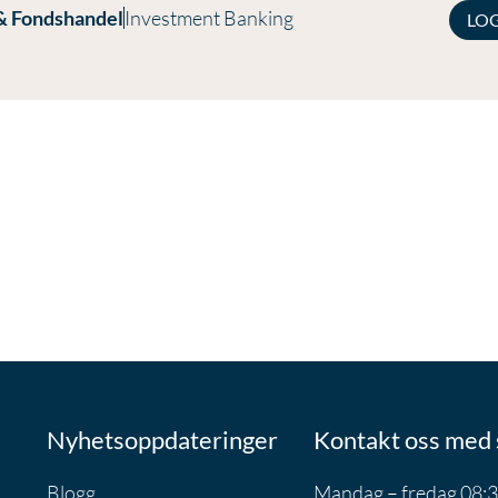
& Fondshandel
Investment Banking
LO
Nyhetsoppdateringer
Kontakt oss med 
Blogg
Mandag – fredag 08:3