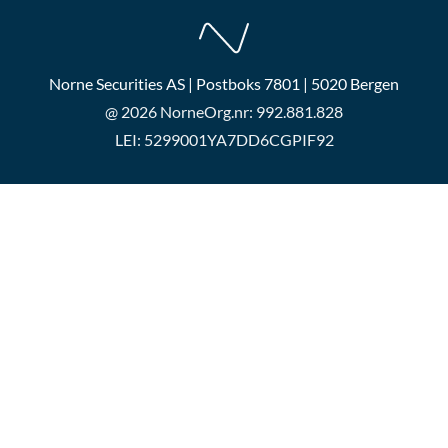
Norne Securities AS | Postboks 7801 | 5020 Bergen
@ 2026 Norne
Org.nr: 992.881.828
LEI: 5299001YA7DD6CGPIF92