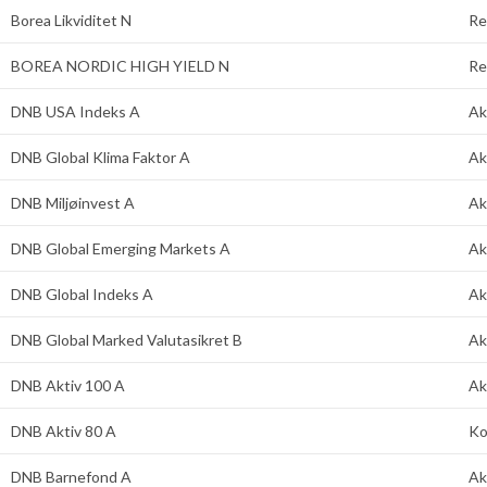
Borea Likviditet N
Re
BOREA NORDIC HIGH YIELD N
Re
DNB USA Indeks A
Ak
DNB Global Klima Faktor A
Ak
DNB Miljøinvest A
Ak
DNB Global Emerging Markets A
Ak
DNB Global Indeks A
Ak
DNB Global Marked Valutasikret B
Ak
DNB Aktiv 100 A
Ak
DNB Aktiv 80 A
Ko
DNB Barnefond A
Ak