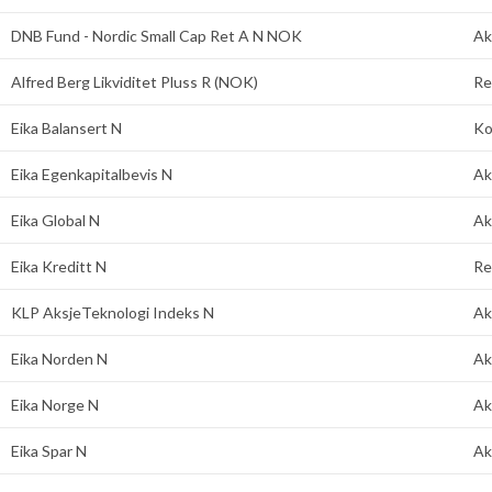
DNB Fund - Nordic Small Cap Ret A N NOK
Ak
Alfred Berg Likviditet Pluss R (NOK)
Re
Eika Balansert N
Ko
Eika Egenkapitalbevis N
Ak
Eika Global N
Ak
Eika Kreditt N
Re
KLP AksjeTeknologi Indeks N
Ak
Eika Norden N
Ak
Eika Norge N
Ak
Eika Spar N
Ak