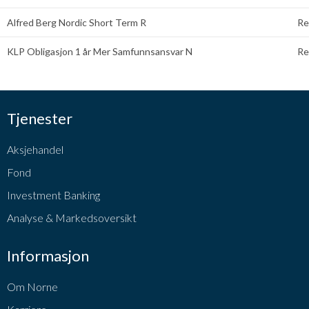
Alfred Berg Nordic Short Term R
Re
KLP Obligasjon 1 år Mer Samfunnsansvar N
Re
Tjenester
Aksjehandel
Fond
Investment Banking
Analyse & Markedsoversikt
Informasjon
Om Norne