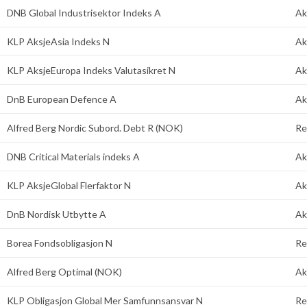
DNB Global Industrisektor Indeks A
Ak
KLP AksjeAsia Indeks N
Ak
KLP AksjeEuropa Indeks Valutasikret N
Ak
DnB European Defence A
Ak
Alfred Berg Nordic Subord. Debt R (NOK)
Re
DNB Critical Materials indeks A
Ak
KLP AksjeGlobal Flerfaktor N
Ak
DnB Nordisk Utbytte A
Ak
Borea Fondsobligasjon N
Re
Alfred Berg Optimal (NOK)
Ak
KLP Obligasjon Global Mer Samfunnsansvar N
Re