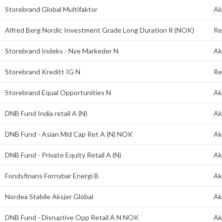
Storebrand Global Multifaktor
Ak
Alfred Berg Nordic Investment Grade Long Duration R (NOK)
Re
Storebrand Indeks - Nye Markeder N
Ak
Storebrand Kreditt IG N
Re
Storebrand Equal Opportunities N
Ak
DNB Fund India retail A (N)
Ak
DNB Fund - Asian Mid Cap Ret A (N) NOK
Ak
DNB Fund - Private Equity Retail A (N)
Ak
Fondsfinans Fornybar Energi B
Ak
Nordea Stabile Aksjer Global
Ak
DNB Fund - Disruptive Opp Retail A N NOK
Ak