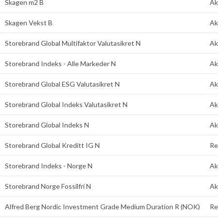
Skagen m2 B
Ak
Skagen Vekst B
Ak
Storebrand Global Multifaktor Valutasikret N
Ak
Storebrand Indeks - Alle Markeder N
Ak
Storebrand Global ESG Valutasikret N
Ak
Storebrand Global Indeks Valutasikret N
Ak
Storebrand Global Indeks N
Ak
Storebrand Global Kreditt IG N
Re
Storebrand Indeks - Norge N
Ak
Storebrand Norge Fossilfri N
Ak
Alfred Berg Nordic Investment Grade Medium Duration R (NOK)
Re