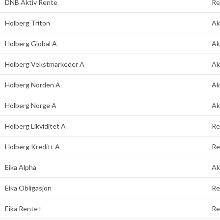
DNB Aktiv Rente
Re
Holberg Triton
Ak
Holberg Global A
Ak
Holberg Vekstmarkeder A
Ak
Holberg Norden A
Ak
Holberg Norge A
Ak
Holberg Likviditet A
Re
Holberg Kreditt A
Re
Eika Alpha
Ak
Eika Obligasjon
Re
Eika Rente+
Re