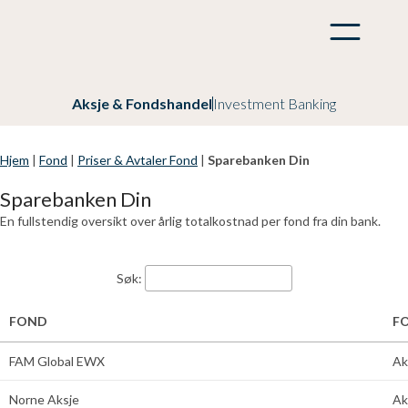
Aksje & Fondshandel
Investment Banking
Hjem
|
Fond
|
Priser & Avtaler Fond
|
Sparebanken Din
Sparebanken Din
En fullstendig oversikt over årlig totalkostnad per fond fra din bank.
Søk:
FOND
F
FAM Global EWX
Ak
Norne Aksje
Ak