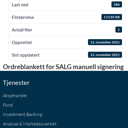
Last ned
286
Filstørrelse
173.85 KB
Antall filer
1
Opprettet
12. november 2021
Sist oppdatert
12. november 2021
Ordreblankett for SALG manuell signering
Tjenester
Aksjehandel
Fond
Investment Banking
Analyse & Markedsoversikt