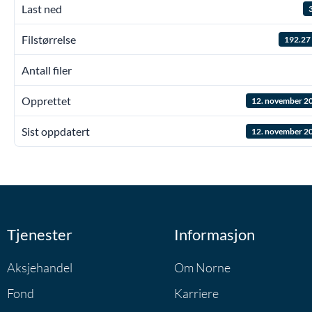
Last ned
Filstørrelse
192.27
Antall filer
Opprettet
12. november 2
Sist oppdatert
12. november 2
Tjenester
Informasjon
Aksjehandel
Om Norne
Fond
Karriere