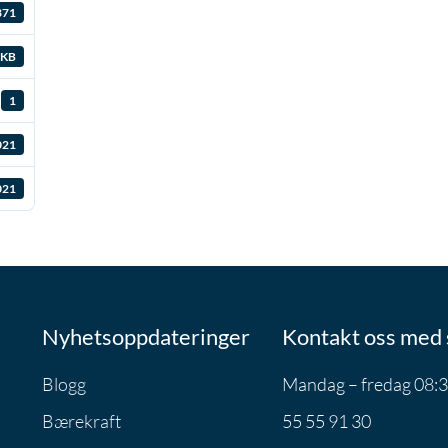
371
 KB
1
021
021
Nyhetsoppdateringer
Kontakt oss med 
Blogg
Mandag – fredag 08:3
Bærekraft
55 55 91 30