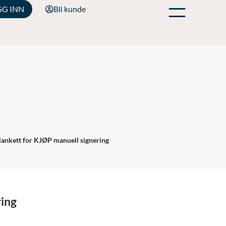
GG INN
Bli kunde
ankett for KJØP manuell signering
ring