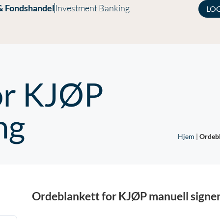
& Fondshandel
Investment Banking
LO
or KJØP
ng
Hjem
|
Ordebl
Ordeblankett for KJØP manuell signe