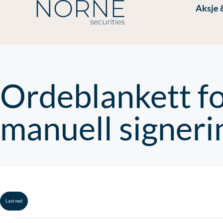
Aksje 
Ordeblankett f
manuell signeri
Last ned