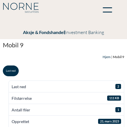
Aksje & Fondshandel
Investment Banking
Mobil 9
Hjem
|
Mobil 9
Last ned
Last ned
2
Filstørrelse
111 KB
Antall filer
1
Opprettet
21. mars 2023