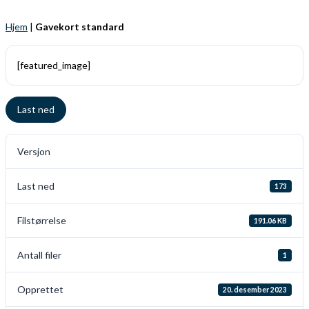
Hjem
|
Gavekort standard
[featured_image]
Last ned
Versjon
Last ned
173
Filstørrelse
191.06 KB
Antall filer
1
Opprettet
20. desember 2023