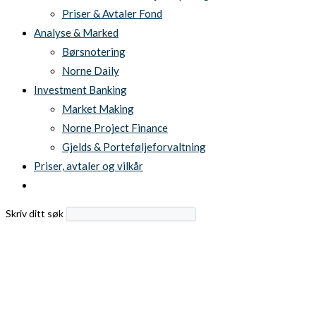
Priser & Avtaler Fond
Analyse & Marked
Børsnotering
Norne Daily
Investment Banking
Market Making
Norne Project Finance
Gjelds & Porteføljeforvaltning
Priser, avtaler og vilkår
Toggle
website
Search
Skriv ditt søk
search
this
website