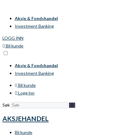
Skip
to
Aksje & Fondshandel
content
Investment Banking
LOGG INN
Bli kunde
Aksje & Fondshandel
Investment Banking
Bli kunde
Logg inn
Søk
AKSJEHANDEL
Bli kunde