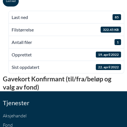
Last ned
Last ned
85
Filstørrelse
322.45 KB
Antall filer
1
Opprettet
19. april 2022
Sist oppdatert
22. april 2022
Gavekort Konfirmant (til/fra/beløp og
valg av fond)
Tjenester
Aksjehandel
Fond