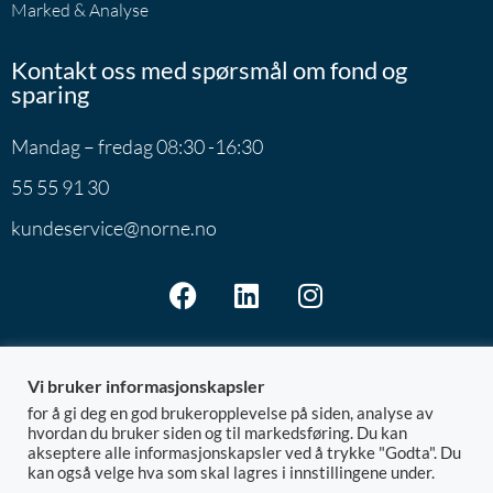
Marked & Analyse
Kontakt oss med spørsmål om fond og
sparing
Mandag – fredag 08:30 -16:30
55 55 91 30
kundeservice@norne.no
Vi bruker informasjonskapsler
for å gi deg en god brukeropplevelse på siden, analyse av
Norne Securities AS | Postboks 7801 | 5020 Bergen
hvordan du bruker siden og til markedsføring. Du kan
akseptere alle informasjonskapsler ved å trykke "Godta". Du
@ 2026 Norne
Org.nr: 992.881.828
kan også velge hva som skal lagres i innstillingene under.