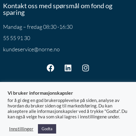
Kontakt oss med spørsmål om fond og
sparing
Mandag – fredag 08:30 -16:30
55 55 91 30
kundeservice@norne.no
Vi bruker informasjonskapsler
for å gi deg en god brukeropplevelse på siden, analyse av
Norne Securities AS | Postboks 7801 | 5020 Bergen
hvordan du bruker siden og til markedsføring. Du kan
akseptere alle informasjonskapsler ved å trykke "Godta". Du
@ 2026 Norne
Org.nr: 992.881.828
kan også velge hva som skal lagres i innstillingene under.
LEI: 5299001YA7DD6CGPIF92
Innstillinger
Godta