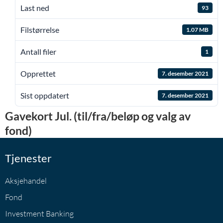
Last ned
93
Filstørrelse
1.07 MB
Antall filer
1
Opprettet
7. desember 2021
Sist oppdatert
7. desember 2021
Gavekort Jul. (til/fra/beløp og valg av
fond)
Tjenester
Aksjehandel
Fond
Investment Banking