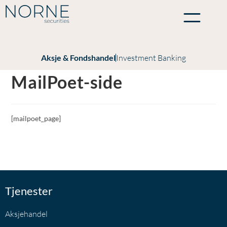
Aksje & Fondshandel
Investment Banking
MailPoet-side
[mailpoet_page]
Tjenester
Aksjehandel