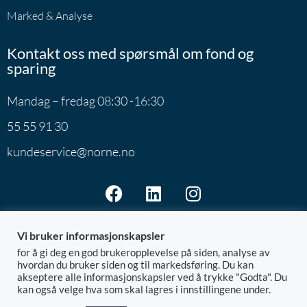
Marked & Analyse
Kontakt oss med spørsmål om fond og
sparing
Mandag – fredag 08:30 -16:30
55 55 91 30
kundeservice@norne.no
Vi bruker informasjonskapsler
for å gi deg en god brukeropplevelse på siden, analyse av
hvordan du bruker siden og til markedsføring. Du kan
akseptere alle informasjonskapsler ved å trykke "Godta". Du
Norne Securities AS | Postboks 7801 | 5020 Bergen
kan også velge hva som skal lagres i innstillingene under.
@ 2026 Norne
Org.nr: 992.881.828