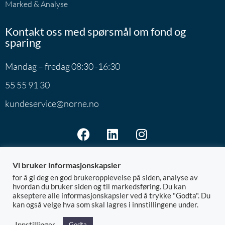
Marked & Analyse
Kontakt oss med spørsmål om fond og
sparing
Mandag – fredag 08:30 -16:30
55 55 91 30
kundeservice@norne.no
Vi bruker informasjonskapsler
for å gi deg en god brukeropplevelse på siden, analyse av
hvordan du bruker siden og til markedsføring. Du kan
akseptere alle informasjonskapsler ved å trykke "Godta". Du
Norne Securities AS | Postboks 7801 | 5020 Bergen
kan også velge hva som skal lagres i innstillingene under.
@ 2026 Norne
Org.nr: 992.881.828
Innstillinger
Godta