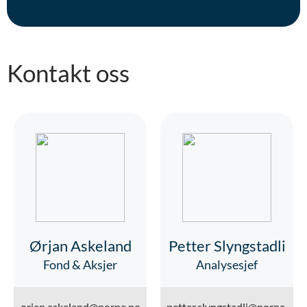
Kontakt oss
Ørjan Askeland
Petter Slyngstadli
Fond & Aksjer
Analysesjef
orjan.askeland@norne.no
petter.slyngstadli@norne.