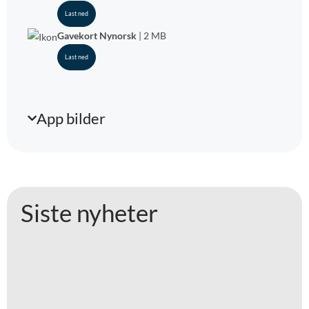
Last ned
Gavekort Nynorsk
| 2 MB
Last ned
App bilder
Siste nyheter