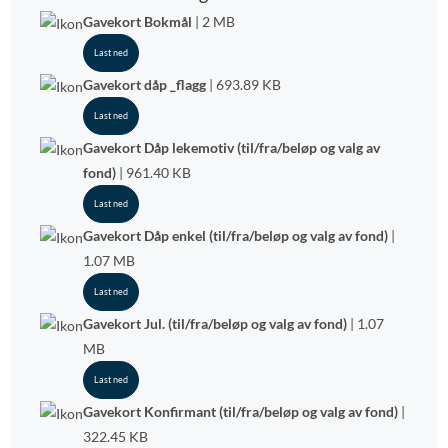
Gavekort Bokmål
| 2 MB
Last ned
Gavekort dåp _flagg
| 693.89 KB
Last ned
Gavekort Dåp lekemotiv (til/fra/beløp og valg av
fond)
| 961.40 KB
Last ned
Gavekort Dåp enkel (til/fra/beløp og valg av fond)
|
1.07 MB
Last ned
Gavekort Jul. (til/fra/beløp og valg av fond)
| 1.07
MB
Last ned
Gavekort Konfirmant (til/fra/beløp og valg av fond)
|
322.45 KB