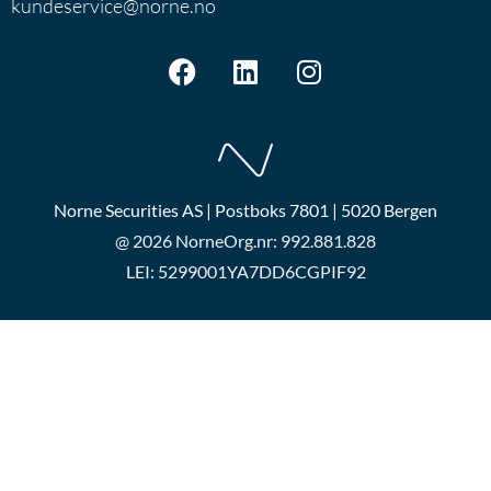
kundeservice@norne.no
Norne Securities AS | Postboks 7801 | 5020 Bergen
@ 2026 Norne
Org.nr: 992.881.828
LEI: 5299001YA7DD6CGPIF92